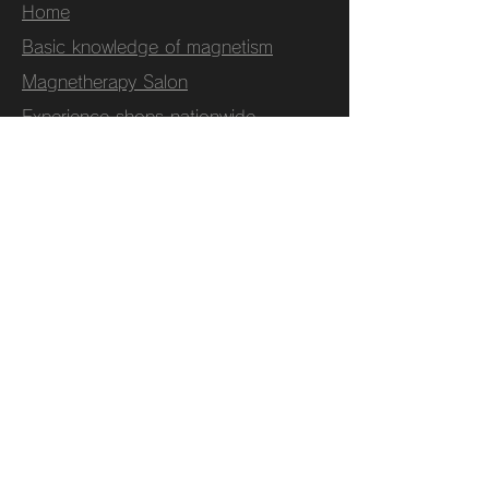
Home
Basic knowledge of magnetism
Magnetherapy Salon
​Experience shops nationwide
How to Master Your Device
Quality & Craftsmanship
About Us
Customer Support Q&A
CONTACT
After Sales Service
Kozo Ishiwatari Story
Before buying a used
Privacy Policy
SNS