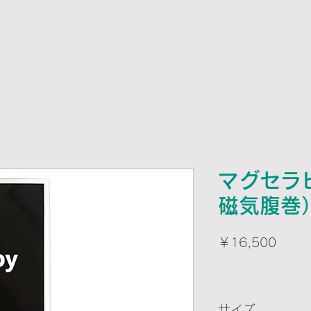
ム
磁気の基礎知識
マグネセラピーサロン本店
Learn 
マグセラ
磁気腹巻
価
￥16,500
格
サイズ