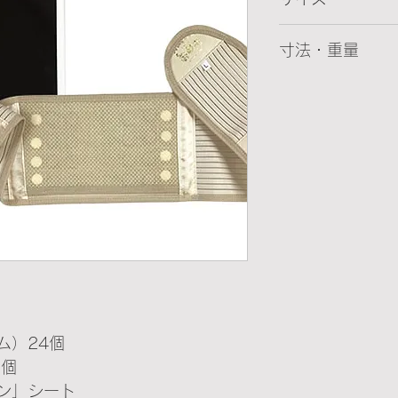
S W66〜80cm
寸法・重量
M W78〜90cm
L W85〜95cm
1枚梱包状態：箱30
LL W90〜103
284g
ム）24個
2個
ン」シート